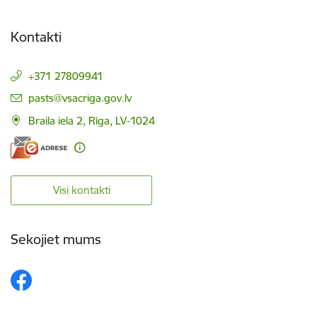
Kontakti
+371 27809941
E-pasts:
pasts@vsacriga.gov.lv
Braila iela 2, Rīga, LV-1024
Visi kontakti
Sekojiet mums