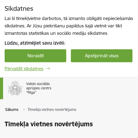
Pāriet uz lapas saturu
Sīkdatnes
Spied
lai meklētu
Enter
Lai šī tīmekļvietne darbotos, tā izmanto obligāti nepieciešamās
sīkdatnes. Ar Jūsu piekrišanu papildus šajā vietnē var tikt
izmantotas statistikas un sociālo mediju sīkdatnes.
Lūdzu, atzīmējiet savu izvēli:
Noraidīt
Apstiprināt visas
Pārvaldīt sīkdatnes
Sākums
Tīmekļa vietnes novērtējums
Tīmekļa vietnes novērtējums