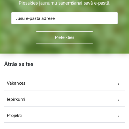
Piesakies jaunumu saņemšanai savā e-pastā.
Kājene
Ātrās saites
Vakances
Iepirkumi
Projekti