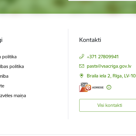
i
Kontakti
 politika
+371 27809941
E-pasts:
pasts@vsacriga.gov.lv
ības politika
Braila iela 2, Rīga, LV-1
mība
te
izvēles maiņa
Visi kontakti