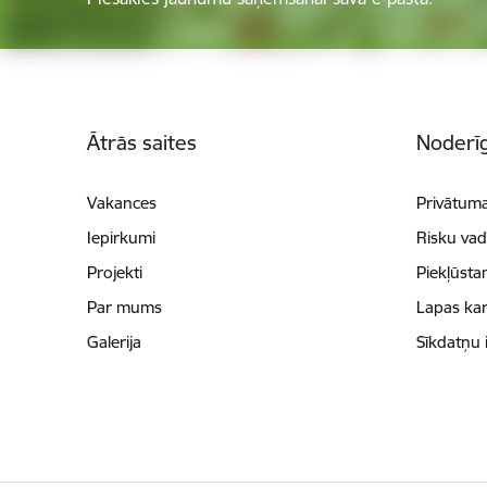
Kājene
Ātrās saites
Noderīg
Vakances
Privātuma
Iepirkumi
Risku vad
Projekti
Piekļūsta
Par mums
Lapas kar
Galerija
Sīkdatņu 