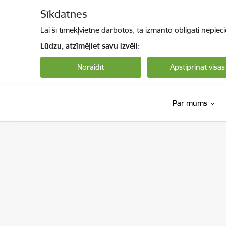
Pāriet uz lapas saturu
Sīkdatnes
Lai šī tīmekļvietne darbotos, tā izmanto obligāti nepiec
Lūdzu, atzīmējiet savu izvēli:
Noraidīt
Apstiprināt visas
Par mums
Valsts sociālās aprūpes centrs “Rīga”