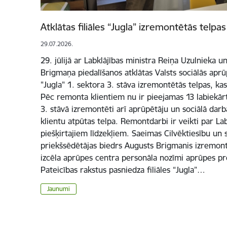
Atklātas filiāles “Jugla” izremontētās telpa
29.07.2026.
29. jūlijā ar Labklājības ministra Reiņa Uzulnieka
Brigmaņa piedalīšanos atklātas Valsts sociālās aprūp
"Jugla" 1. sektora 3. stāva izremontētās telpas, ka
Pēc remonta klientiem nu ir pieejamas 13 labiekārto
3. stāvā izremontēti arī aprūpētāju un sociālā darba
klientu atpūtas telpa. Remontdarbi ir veikti par Lab
piešķirtajiem līdzekļiem. Saeimas Cilvēktiesību un s
priekšsēdētājas biedrs Augusts Brigmanis izremontē
izcēla aprūpes centra personāla nozīmi aprūpes p
Pateicības rakstus pasniedza filiāles “Jugla”…
Jaunumi