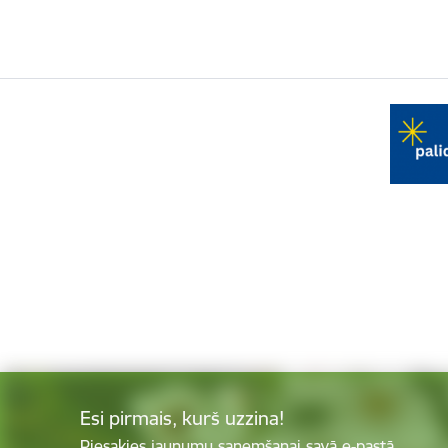
Esi pirmais, kurš uzzina!
Piesakies jaunumu saņemšanai savā e-pastā.