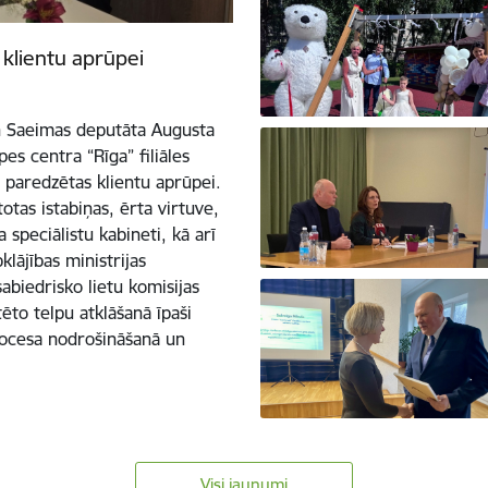
s klientu aprūpei
 un Saeimas deputāta Augusta
es centra “Rīga” filiāles
s paredzētas klientu aprūpei.
tas istabiņas, ērta virtuve,
 speciālistu kabineti, kā arī
klājības ministrijas
abiedrisko lietu komisijas
to telpu atklāšanā īpaši
rocesa nodrošināšanā un
Visi jaunumi