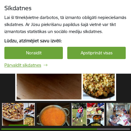
Pāriet uz lapas saturu
Sīkdatnes
1 / 5
Spied
lai meklētu
Enter
Lai šī tīmekļvietne darbotos, tā izmanto obligāti nepieciešamās
sīkdatnes. Ar Jūsu piekrišanu papildus šajā vietnē var tikt
izmantotas statistikas un sociālo mediju sīkdatnes.
Lūdzu, atzīmējiet savu izvēli:
Noraidīt
Apstiprināt visas
Pārvaldīt sīkdatnes