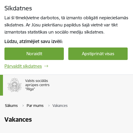
Pāriet uz lapas saturu
Sīkdatnes
Spied
lai meklētu
Enter
Lai šī tīmekļvietne darbotos, tā izmanto obligāti nepieciešamās
sīkdatnes. Ar Jūsu piekrišanu papildus šajā vietnē var tikt
izmantotas statistikas un sociālo mediju sīkdatnes.
Lūdzu, atzīmējiet savu izvēli:
Noraidīt
Apstiprināt visas
Pārvaldīt sīkdatnes
Sākums
Par mums
Vakances
Vakances