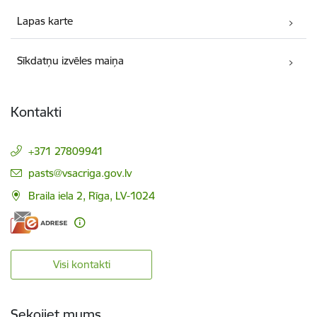
Lapas karte
Sīkdatņu izvēles maiņa
Kontakti
+371 27809941
E-pasts:
pasts@vsacriga.gov.lv
Braila iela 2, Rīga, LV-1024
Visi kontakti
Sekojiet mums