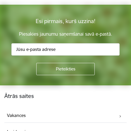
Esi pirmais, kurš uzzina!
Piesakies jaunumu saņemšanai savā e-pastā.
Kājene
Ātrās saites
Vakances