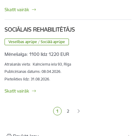
Skatīt vairāk
SOCIĀLAIS REHABILITĒTĀJS
Veselības aprūpe / Sociālā aprūpe
Mēnešalga:
1100 līdz 1220 EUR
Atrašanās vieta:
Kalnciema iela 93, Rīga
Publicēšanas datums: 08.04.2026.
Pieteikties līdz
:
31.08.2026.
Skatīt vairāk
Lapošana
1
2
Pašreizējā lapa
Lapa