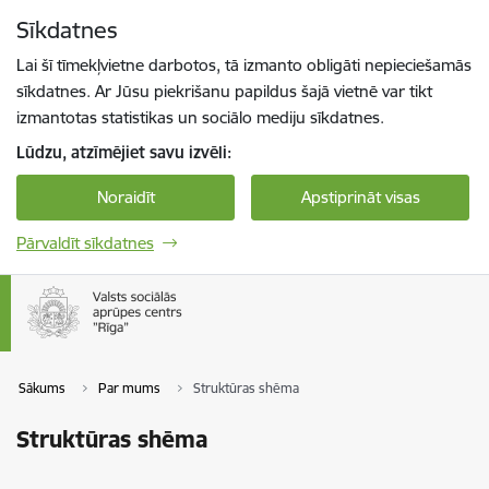
Pāriet uz lapas saturu
Sīkdatnes
Spied
lai meklētu
Enter
Lai šī tīmekļvietne darbotos, tā izmanto obligāti nepieciešamās
sīkdatnes. Ar Jūsu piekrišanu papildus šajā vietnē var tikt
izmantotas statistikas un sociālo mediju sīkdatnes.
Lūdzu, atzīmējiet savu izvēli:
Noraidīt
Apstiprināt visas
Pārvaldīt sīkdatnes
Sākums
Par mums
Struktūras shēma
Struktūras shēma