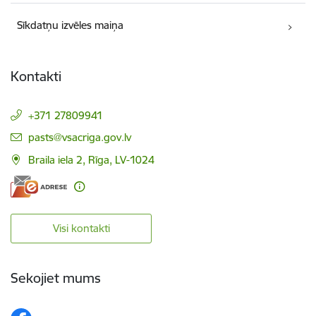
Sīkdatņu izvēles maiņa
Kontakti
+371 27809941
E-pasts:
pasts@vsacriga.gov.lv
Braila iela 2, Rīga, LV-1024
Visi kontakti
Sekojiet mums