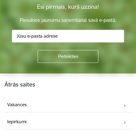
Esi pirmais, kurš uzzina!
Piesakies jaunumu saņemšanai savā e-pastā.
Kājene
Ātrās saites
Vakances
Iepirkumi