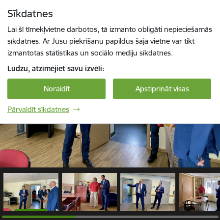
Pāriet uz lapas saturu
Sīkdatnes
1 / 11
Spied
lai meklētu
Enter
Lai šī tīmekļvietne darbotos, tā izmanto obligāti nepieciešamās
sīkdatnes. Ar Jūsu piekrišanu papildus šajā vietnē var tikt
izmantotas statistikas un sociālo mediju sīkdatnes.
Lūdzu, atzīmējiet savu izvēli:
Noraidīt
Apstiprināt visas
Pārvaldīt sīkdatnes