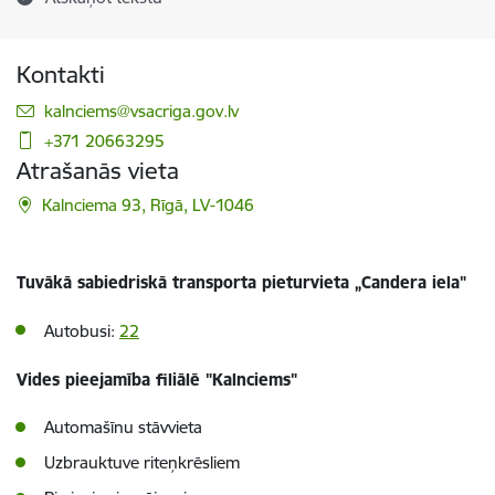
Kontakti
E-pasts:
kalnciems@vsacriga.gov.lv
+371 20663295
Atrašanās vieta
Kalnciema 93, Rīgā, LV-1046
Tuvākā sabiedriskā transporta pieturvieta „Candera iela"
Autobusi:
22
Vides pieejamība filiālē "Kalnciems"
Automašīnu stāvvieta
Uzbrauktuve riteņkrēsliem