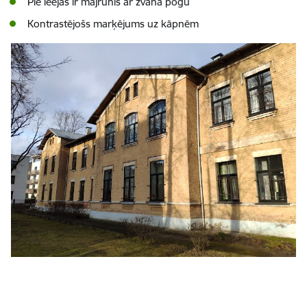
Pie ieejas ir mājrunis ar zvana pogu
Kontrastējošs marķējums uz kāpnēm