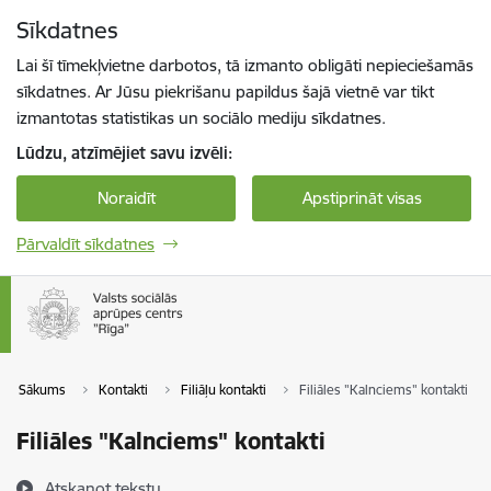
Pāriet uz lapas saturu
Sīkdatnes
Spied
lai meklētu
Enter
Lai šī tīmekļvietne darbotos, tā izmanto obligāti nepieciešamās
sīkdatnes. Ar Jūsu piekrišanu papildus šajā vietnē var tikt
izmantotas statistikas un sociālo mediju sīkdatnes.
Lūdzu, atzīmējiet savu izvēli:
Noraidīt
Apstiprināt visas
Pārvaldīt sīkdatnes
Sākums
Kontakti
Filiāļu kontakti
Filiāles "Kalnciems" kontakti
Filiāles "Kalnciems" kontakti
Atskaņot tekstu