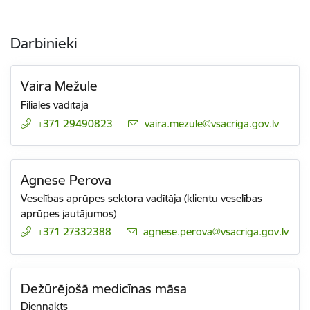
Darbinieki
Vaira Mežule
Filiāles vadītāja
+371 29490823
E-pasts:
vaira.mezule@vsacriga.gov.lv
Agnese Perova
Veselības aprūpes sektora vadītāja (klientu veselības
aprūpes jautājumos)
+371 27332388
E-pasts:
agnese.perova@vsacriga.gov.lv
Dežūrējošā medicīnas māsa
Diennakts