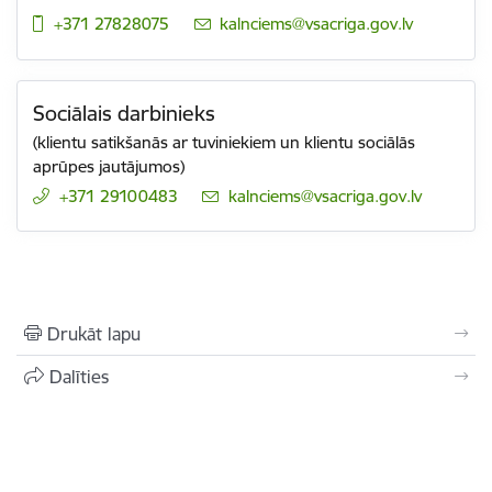
+371 27828075
E-pasts:
kalnciems@vsacriga.gov.lv
Sociālais darbinieks
(klientu satikšanās ar tuviniekiem un klientu sociālās
aprūpes jautājumos)
+371 29100483
E-pasts:
kalnciems@vsacriga.gov.lv
Drukāt lapu
Dalīties