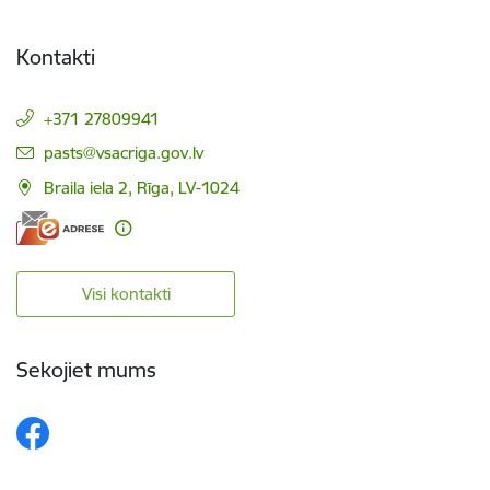
Kontakti
+371 27809941
E-pasts:
pasts@vsacriga.gov.lv
Braila iela 2, Rīga, LV-1024
Visi kontakti
Sekojiet mums