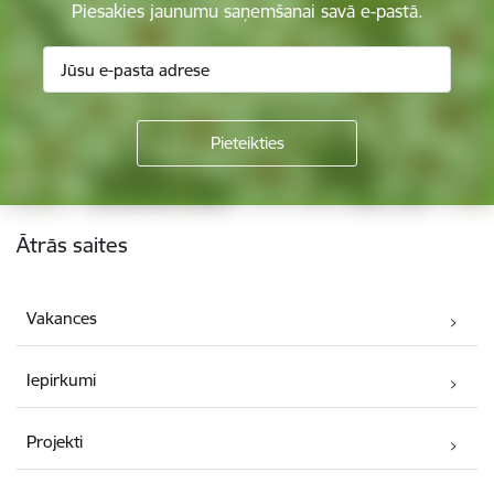
Piesakies jaunumu saņemšanai savā e-pastā.
Kājene
Ātrās saites
Vakances
Iepirkumi
Projekti