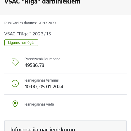
VSAC ''Rīga'' darbiniekiem
Publikācijas datums:
20.12.2023.
VSAC ''Rīga'' 2023/15
Līgums noslēgts
Paredzamā līgumcena
49586.78
Iesniegšanas termiņš
10:00, 05.01.2024
Iesniegšanas vieta
Informācija par iepirkumu