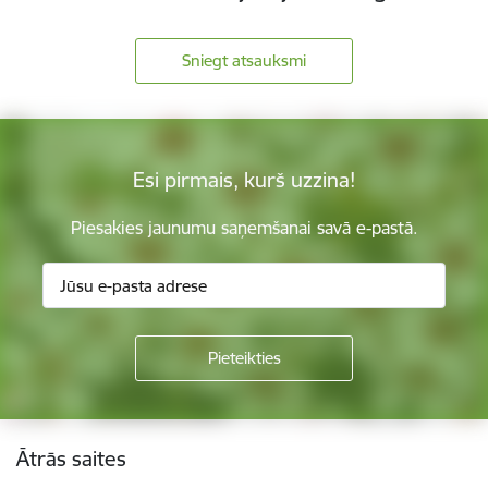
Sniegt atsauksmi
Esi pirmais, kurš uzzina!
Piesakies jaunumu saņemšanai savā e-pastā.
Kājene
Ātrās saites