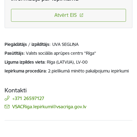
Atvērt EIS
Piegādātājs / izpildītājs:
UVA SEGLIŅA
Pasūtītājs
Valsts sociālās aprūpes centrs ''Rīga''
Līguma izpildes vieta
Rīga (LATVIJA), LV-00
Iepirkuma procedūra
2.pielikumā minēto pakalpojumu iepirkumi
Kontakti
+371 26597127
E-pasts:
VSACRiga.Iepirkumi@vsacriga.gov.lv