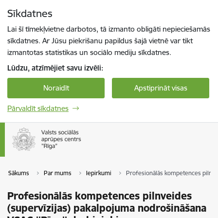
Pāriet uz lapas saturu
Sīkdatnes
Spied
lai meklētu
Enter
Lai šī tīmekļvietne darbotos, tā izmanto obligāti nepieciešamās
sīkdatnes. Ar Jūsu piekrišanu papildus šajā vietnē var tikt
izmantotas statistikas un sociālo mediju sīkdatnes.
Lūdzu, atzīmējiet savu izvēli:
Noraidīt
Apstiprināt visas
Pārvaldīt sīkdatnes
Sākums
Par mums
Iepirkumi
Profesionālās kompetences pilnvei
Profesionālās kompetences pilnveides
(supervīzijas) pakalpojuma nodrošināšana