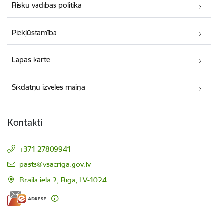
Risku vadības politika
Piekļūstamība
Lapas karte
Sīkdatņu izvēles maiņa
Kontakti
+371 27809941
E-pasts:
pasts@vsacriga.gov.lv
Braila iela 2, Rīga, LV-1024