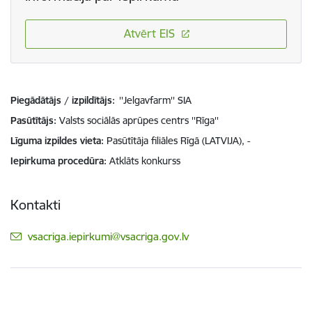
Atvērt EIS
Piegādātājs / izpildītājs:
''Jelgavfarm'' SIA
Pasūtītājs
Valsts sociālās aprūpes centrs ''Rīga''
Līguma izpildes vieta
Pasūtītāja filiāles Rīgā (LATVIJA), -
Iepirkuma procedūra
Atklāts konkurss
Kontakti
E-pasts:
vsacriga.iepirkumi@vsacriga.gov.lv