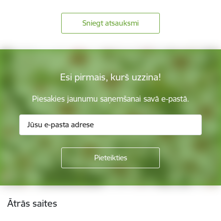
Sniegt atsauksmi
Esi pirmais, kurš uzzina!
Piesakies jaunumu saņemšanai savā e-pastā.
Kājene
Ātrās saites