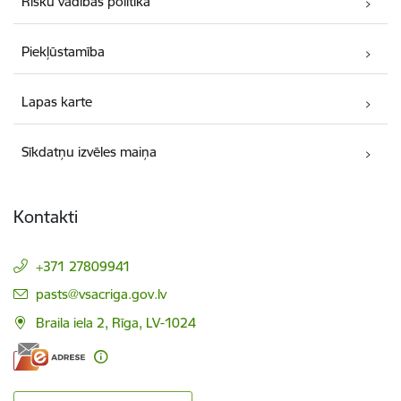
Risku vadības politika
Piekļūstamība
Lapas karte
Sīkdatņu izvēles maiņa
Kontakti
+371 27809941
E-pasts:
pasts@vsacriga.gov.lv
Braila iela 2, Rīga, LV-1024