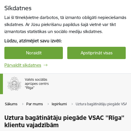
Pāriet uz lapas saturu
Sīkdatnes
Spied
lai meklētu
Enter
Lai šī tīmekļvietne darbotos, tā izmanto obligāti nepieciešamās
sīkdatnes. Ar Jūsu piekrišanu papildus šajā vietnē var tikt
izmantotas statistikas un sociālo mediju sīkdatnes.
Lūdzu, atzīmējiet savu izvēli:
Noraidīt
Apstiprināt visas
Pārvaldīt sīkdatnes
Sākums
Par mums
Iepirkumi
Uztura bagātinātāju piegāde VSAC '
Uztura bagātinātāju piegāde VSAC ''Rīga''
klientu vajadzībām