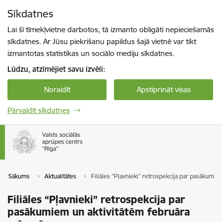
Pāriet uz lapas saturu
Sīkdatnes
Spied
lai meklētu
Enter
Lai šī tīmekļvietne darbotos, tā izmanto obligāti nepieciešamās
sīkdatnes. Ar Jūsu piekrišanu papildus šajā vietnē var tikt
izmantotas statistikas un sociālo mediju sīkdatnes.
Lūdzu, atzīmējiet savu izvēli:
Noraidīt
Apstiprināt visas
Pārvaldīt sīkdatnes
Sākums
Aktualitātes
Filiāles “Pļavnieki” retrospekcija par pasākumi
Filiāles “Pļavnieki” retrospekcija par
pasākumiem un aktivitātēm februāra