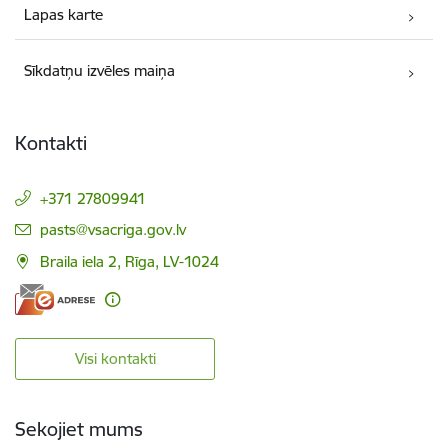
Lapas karte
Sīkdatņu izvēles maiņa
Kontakti
+371 27809941
E-pasts:
pasts@vsacriga.gov.lv
Braila iela 2, Rīga, LV-1024
Visi kontakti
Sekojiet mums