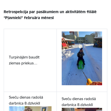
Retrospekcija par pasākumiem un aktivitātēm filiālē
“Pļavnieki” februāra mēnesī
Turpinājām baudīt
ziemas priekus…
Sveču dienas radošā
Sveču dienas radošā
darbnīca 8.dzīvoklī
darbnīca 8.dzīvoklī