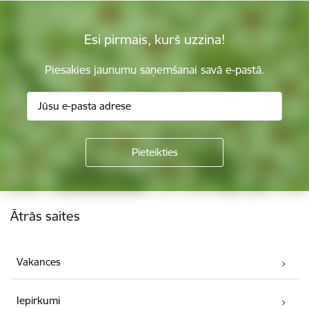
Esi pirmais, kurš uzzina!
Piesakies jaunumu saņemšanai savā e-pastā.
Kājene
Ātrās saites
Vakances
Iepirkumi