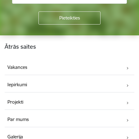
Kājene
Ātrās saites
Vakances
Iepirkumi
Projekti
Par mums
Galerija