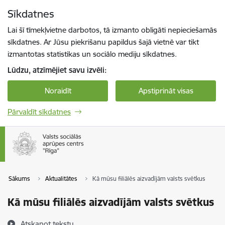
Pāriet uz lapas saturu
Sīkdatnes
Spied
lai meklētu
Enter
Lai šī tīmekļvietne darbotos, tā izmanto obligāti nepieciešamās
sīkdatnes. Ar Jūsu piekrišanu papildus šajā vietnē var tikt
izmantotas statistikas un sociālo mediju sīkdatnes.
Lūdzu, atzīmējiet savu izvēli:
Noraidīt
Apstiprināt visas
Pārvaldīt sīkdatnes
Sākums
Aktualitātes
Kā mūsu filiālēs aizvadījām valsts svētkus
Kā mūsu filiālēs aizvadījām valsts svētkus
Atskaņot tekstu