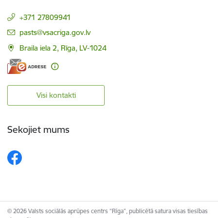
+371 27809941
E-pasts:
pasts@vsacriga.gov.lv
Braila iela 2, Rīga, LV-1024
Visi kontakti
Sekojiet mums
© 2026 Valsts sociālās aprūpes centrs “Rīga”, publicētā satura visas tiesības