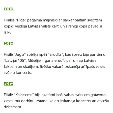
FOTO
Filiāles “Rīga” pagalmā mājinieki ar sarkanbaltām svecītēm
kopīgi veidoja Latvijas valsts karti un sirsnīgi kopā pavadīja
laiku.
FOTO
Filiālē “Jugla” spēlēja spēli “Erudīts”, kas šoreiz bija par tēmu
“Latvijai 105”. Mūsējie ir gana erudīti par un ap Latvijas
faktiem un skaitļiem. Svētku vakarā izskanēja arī īpašs valsts
svētku koncerts.
FOTO
Filiālē “Kalnciems” bija skatāmi īpaši valsts svētkiem gatavoto
zīmējumu darbiņu izstādē, kā arī izskanēja koncerts ar latviešu
dziesmām.