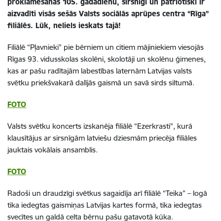
proklamēšanas 105. gadadienu, sirsnīgi un patriotiski ir
aizvadīti visās sešās Valsts sociālās aprūpes centra “Rīga”
filiālēs. Lūk, neliels ieskats tajā!
Filiālē “Pļavnieki” pie bērniem un citiem mājiniekiem viesojās
Rīgas 93. vidusskolas skolēni, skolotāji un skolēnu ģimenes,
kas ar pašu radītajām labestības laternām Latvijas valsts
svētku priekšvakarā dalījās gaismā un savā sirds siltumā.
FOTO
Valsts svētku koncerts izskanēja filiālē “Ezerkrasti”, kurā
klausītājus ar sirsnīgām latviešu dziesmām priecēja filiāles
jauktais vokālais ansamblis.
FOTO
Radoši un draudzīgi svētkus sagaidīja arī filiālē “Teika” – logā
tika iedegtas gaismiņas Latvijas kartes formā, tika iedegtas
svecītes un galdā celta bērnu pašu gatavotā kūka.