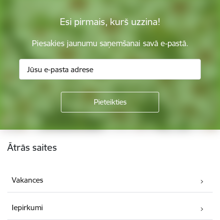
Esi pirmais, kurš uzzina!
Piesakies jaunumu saņemšanai savā e-pastā.
Kājene
Ātrās saites
Vakances
Iepirkumi