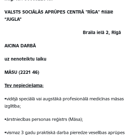
VALSTS SOCIĀLĀS APRŪPES CENTRĀ "RĪGA" filiālē
“JUGLA”
Braila ielā 2, Rīgā
AICINA DARBĀ
uz nenoteiktu laiku
MĀSU (2221 46)
Tev nepieciešama:
•vidējā speciālā vai augstākā profesionālā medicīnas māsas
izglītība;
•ārstniecības personas reģistrs (Māsa);
•vismaz 3 gadu praktiskā darba pieredze veselības aprūpes