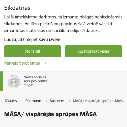
Pāriet uz lapas saturu
Sīkdatnes
Spied
lai meklētu
Enter
Lai šī tīmekļvietne darbotos, tā izmanto obligāti nepieciešamās
sīkdatnes. Ar Jūsu piekrišanu papildus šajā vietnē var tikt
izmantotas statistikas un sociālo mediju sīkdatnes.
Lūdzu, atzīmējiet savu izvēli:
Noraidīt
Apstiprināt visas
Pārvaldīt sīkdatnes
Sākums
Par mums
Vakances
MĀSA/ vispārējās aprūpes MĀSA
MĀSA/ vispārējās aprūpes MĀSA