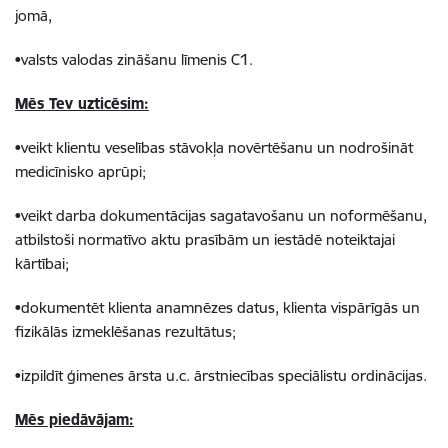
jomā,
•valsts valodas zināšanu līmenis C1.
Mēs Tev uzticēsim:
•veikt klientu veselības stāvokļa novērtēšanu un nodrošināt
medicīnisko aprūpi;
•veikt darba dokumentācijas sagatavošanu un noformēšanu,
atbilstoši normatīvo aktu prasībām un iestādē noteiktajai
kārtībai;
•dokumentēt klienta anamnēzes datus, klienta vispārīgās un
fizikālās izmeklēšanas rezultātus;
•izpildīt ģimenes ārsta u.c. ārstniecības speciālistu ordinācijas.
Mēs piedāvājam: