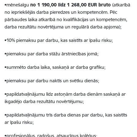
•mēnešalgu
no 1 190,00 līdz 1 268,00 EUR bruto
(atkarībā
no iepriekšējās darba pieredzes un kompetencēm. Pēc
pārbaudes laika atkarībā no kvalifikācijas un kompetencēm,
darba rezultātu novērtējuma un regulārā darba apjoma);
•10% piemaksu par darbu, kas saistīts ar īpašu risku;
•piemaksu par darba stāžu ārstniecības jomā;
•summēto darba laika, saskaņā ar darba grafiku;
•piemaksu par darbu naktīs un svētku dienās;
•papildatvaļinājumu līdz astoņām darba dienām saskaņā ar
ikgadējo darba rezultātu novērtējumu;
•papildatvaļinājumu trīs darba dienas par darbu, kas saistīts
ar īpašu risku;
•profesionālus, radošus, atsaucīgus kolēģus;