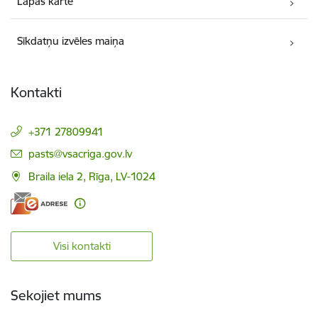
Lapas karte
Sīkdatņu izvēles maiņa
Kontakti
+371 27809941
E-pasts:
pasts@vsacriga.gov.lv
Braila iela 2, Rīga, LV-1024
Visi kontakti
Sekojiet mums