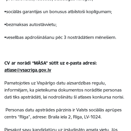
•sociālās garantijas un bonusus atbilstoši koplīgumam;
•bezmaksas autostāvvietu;
•veselības apdrošināšanu pēc 3 nostrādātiem mēnešiem.
CV ar norādi “MĀSA” sūtīt uz e-pasta adresi:
atlase@vsacriga.gov.lv
Pamatojoties uz Vispārīgo datu aizsardzības regulu,
informējam, ka pieteikuma dokumentos norādītie personas
dati tiks apstrādāti, lai nodrošinātu šī atlases konkursa norisi.
Personas datu apstrādes pārzinis ir Valsts sociālās aprūpes
centrs “Rīga”, adrese: Braila iela 2, Rīga, LV-1024.
Piesakot savu kandidatūru uz izsludināto amata vietu, Jūs