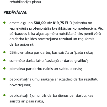
rehabilitācijas plānu.
PIEDĀVĀJAM:
amata algu no
588,00
līdz
819,75
EUR (
atkarībā no
iepriekšējās profesionālās kvalifikācijas kompetencēm. Pēc
pārbaudes laika algas apmēra noteikšanā tiks ņemti vērā
arī darba izpildes novērtējuma rezultāti un regulārais
darba apjoms
);
25% piemaksu par darbu, kas saistīts ar īpašu risku;
summēto darba laiku (saskaņā ar darba grafiku);
piemaksu par darbu naktīs un svētku dienās;
papildatvaļinājumu saskaņā ar ikgadējo darba rezultātu
novērtējumu;
papildatvaļinājumu trīs darba dienas par darbu, kas
saistīts ar īpašu risku;