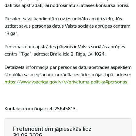
dati tiks apstrādāti, lai nodrošinātu šī atlases konkursa norisi.
Piesakot savu kandidatūru uz izsludināto amata vietu, Jūs
uzticat savus personas datus Valsts sociālās aprūpes centram
“Rīga”.
Personas datu apstrādes pārzinis ir Valsts sociālās aprūpes
centrs “Rīga”, adrese: Braila iela 2, Rīga, LV-1024.
Detalizēta informācija par personas datu apstrādes aspektiem
šī nolūka sasniegšanai ir norādīta iestādes mājas lapā, adrese:
https://www.vsacriga.gov.lv/lv/privatuma-politika#personas
Kontaktinformācija : tel. 25645813.
Pretendentiem jāpiesakās līdz
31.08.2026.