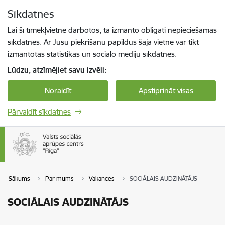
Pāriet uz lapas saturu
Sīkdatnes
Spied
lai meklētu
Enter
Lai šī tīmekļvietne darbotos, tā izmanto obligāti nepieciešamās
sīkdatnes. Ar Jūsu piekrišanu papildus šajā vietnē var tikt
izmantotas statistikas un sociālo mediju sīkdatnes.
Lūdzu, atzīmējiet savu izvēli:
Noraidīt
Apstiprināt visas
Pārvaldīt sīkdatnes
Sākums
Par mums
Vakances
SOCIĀLAIS AUDZINĀTĀJS
SOCIĀLAIS AUDZINĀTĀJS