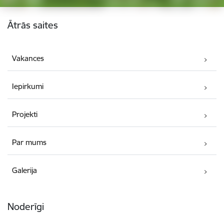
Kājene
Ātrās saites
Vakances
Iepirkumi
Projekti
Par mums
Galerija
Noderīgi