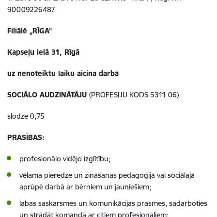
90009226487
Filiālē „RĪGA”
Kapseļu ielā 31, Rīgā
uz nenoteiktu laiku aicina darbā
SOCIĀLO AUDZINĀTĀJU
(PROFESIJU KODS 5311 06
)
slodze 0,75
PRASĪBAS:
profesionālo vidējo izglītību;
vēlama pieredze un zināšanas pedagoģijā vai sociālajā
aprūpē darbā ar bērniem un jauniešiem;
labas saskarsmes un komunikācijas prasmes, sadarboties
un strādāt komandā ar citiem profesionāļiem;