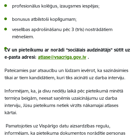
profesionālus kolēģus, izaugsmes iespējas;
bonusus atbilstoši koplīgumam;
veselības apdrošināšanu pēc 3 (trīs) nostrādātiem
mēnešiem.
CV un pieteikumu ar norādi “sociālais audzinātājs” sūtīt uz
e-pasta adresi:
atlase@vsacriga.gov.lv
.
Pateicamies par atsaucību un lūdzam ievērot, ka sazināsimies
tikai ar tiem kandidātiem, kuri tiks aicināti uz darba interviju.
Informējam, ka, ja divu nedēļu laikā pēc pieteikumā minētā
termiņa beigām, neesat saņēmis uzaicinājumu uz darba
interviju, Jūsu pieteikums netiek virzīts nākamajai atlases
kārtai.
Pamatojoties uz Vispārīgo datu aizsardzības regulu,
informējam, ka pieteikuma dokumentos norādītie personas