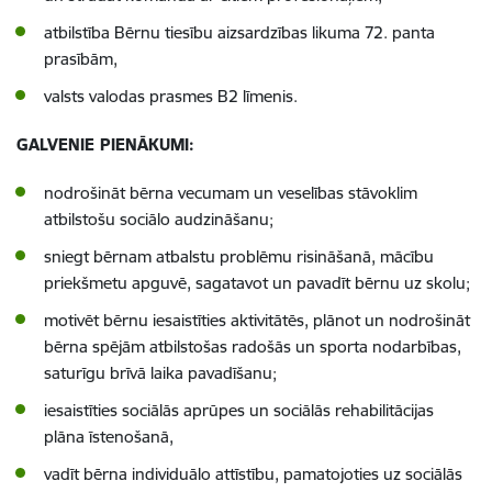
atbilstība Bērnu tiesību aizsardzības likuma 72. panta
prasībām,
valsts valodas prasmes B2 līmenis.
GALVENIE PIENĀKUMI:
nodrošināt bērna vecumam un veselības stāvoklim
atbilstošu sociālo audzināšanu;
sniegt bērnam atbalstu problēmu risināšanā, mācību
priekšmetu apguvē, sagatavot un pavadīt bērnu uz skolu;
motivēt bērnu iesaistīties aktivitātēs, plānot un nodrošināt
bērna spējām atbilstošas radošās un sporta nodarbības,
saturīgu brīvā laika pavadīšanu;
iesaistīties sociālās aprūpes un sociālās rehabilitācijas
plāna īstenošanā,
vadīt bērna individuālo attīstību, pamatojoties uz sociālās