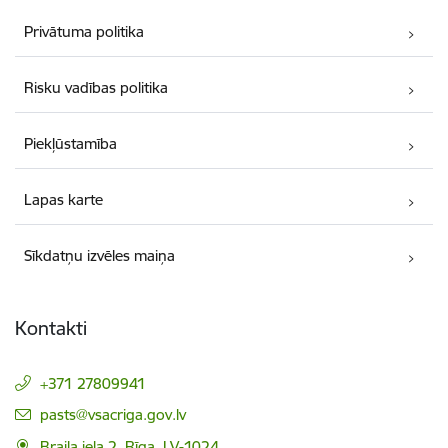
Privātuma politika
Risku vadības politika
Piekļūstamība
Lapas karte
Sīkdatņu izvēles maiņa
Kontakti
+371 27809941
E-pasts:
pasts@vsacriga.gov.lv
Braila iela 2, Rīga, LV-1024