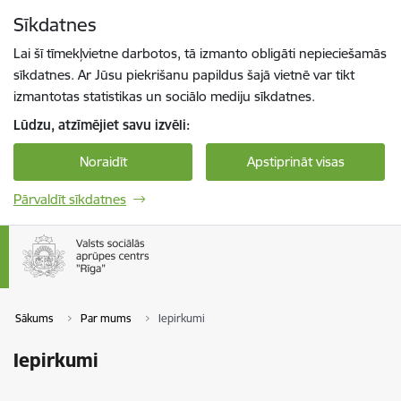
Pāriet uz lapas saturu
Sīkdatnes
Spied
lai meklētu
Enter
Lai šī tīmekļvietne darbotos, tā izmanto obligāti nepieciešamās
sīkdatnes. Ar Jūsu piekrišanu papildus šajā vietnē var tikt
izmantotas statistikas un sociālo mediju sīkdatnes.
Lūdzu, atzīmējiet savu izvēli:
Noraidīt
Apstiprināt visas
Pārvaldīt sīkdatnes
Sākums
Par mums
Iepirkumi
Iepirkumi