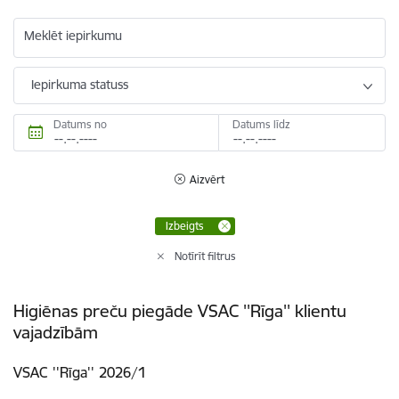
Meklēt iepirkumu
Iepirkuma statuss
Datums no
Datums līdz
Aizvērt
Izbeigts
Notīrīt filtrus
Higiēnas preču piegāde VSAC ''Rīga'' klientu
vajadzībām
VSAC ''Rīga'' 2026/1