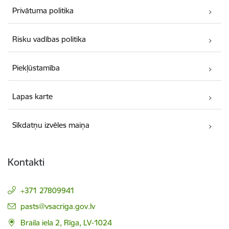
Privātuma politika
Risku vadības politika
Piekļūstamība
Lapas karte
Sīkdatņu izvēles maiņa
Kontakti
+371 27809941
E-pasts:
pasts@vsacriga.gov.lv
Braila iela 2, Rīga, LV-1024