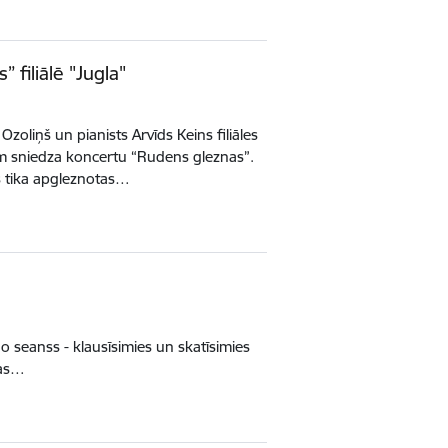
 filiālē "Jugla"
 Ozoliņš un pianists Arvīds Keins filiāles
em sniedza koncertu “Rudens gleznas”.
s tika apgleznotas…
no seanss - klausīsimies un skatīsimies
kas…