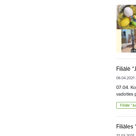
Filiālē 
06.04.2021.
07.04. Ko
vadoties 
Filiāle "J
Filiāle
11.03.2021.