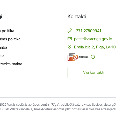
i
Kontakti
 politika
+371 27809941
E-pasts:
pasts@vsacriga.gov.lv
ības politika
Braila iela 2, Rīga, LV-1
mība
te
izvēles maiņa
Visi kontakti
2026 Valsts sociālās aprūpes centrs “Rīga”, publicētā satura visas tiesības aizsargāt
 2020 Valsts kanceleja, Tīmekļvietņu vienotās platformas visas tiesības aizsargāta