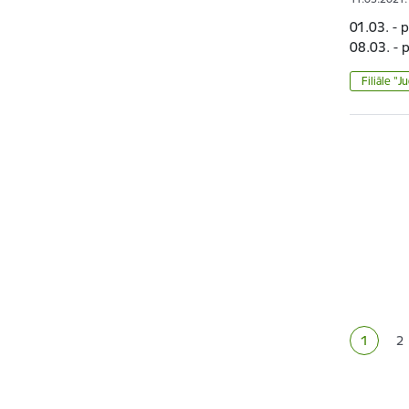
01.03. - p
08.03. - p
Filiāle "J
Lapoš
1
2
Pašreizē
La