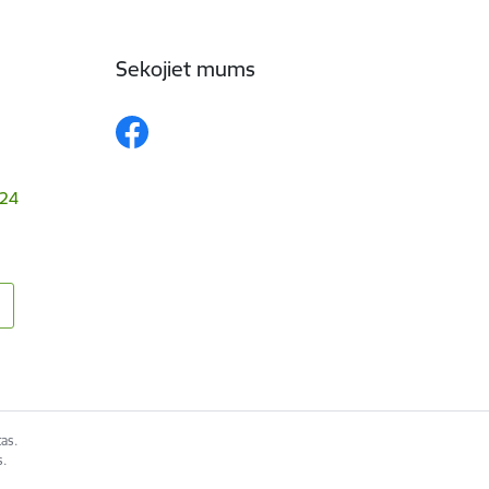
Sekojiet mums
024
as.
s.