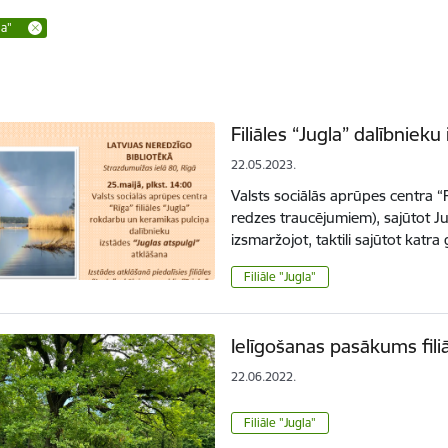
la"
Filiāles “Jugla” dalībnieku
22.05.2023.
Valsts sociālās aprūpes centra “Rīg
redzes traucējumiem), sajūtot J
izsmaržojot, taktili sajūtot katr
Filiāle "Jugla"
Ielīgošanas pasākums filiā
22.06.2022.
Filiāle "Jugla"