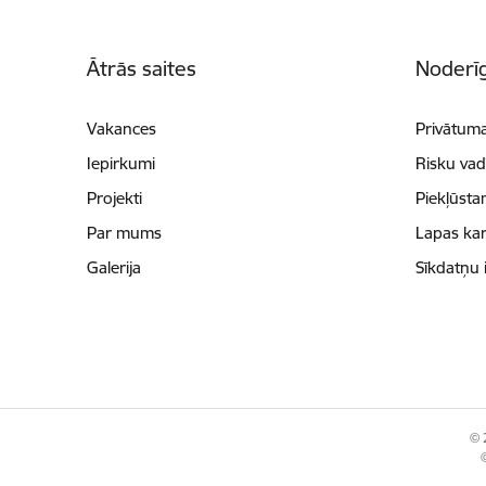
Kājene
Ātrās saites
Noderīg
Vakances
Privātuma
Iepirkumi
Risku vad
Projekti
Piekļūsta
Par mums
Lapas kar
Galerija
Sīkdatņu 
© 
©