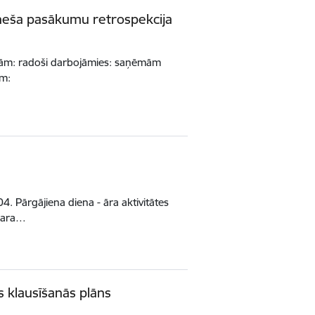
mēneša pasākumu retrospekcija
jām: radoši darbojāmies: saņēmām
ām:
4. Pārgājiena diena - āra aktivitātes
asara…
s klausīšanās plāns