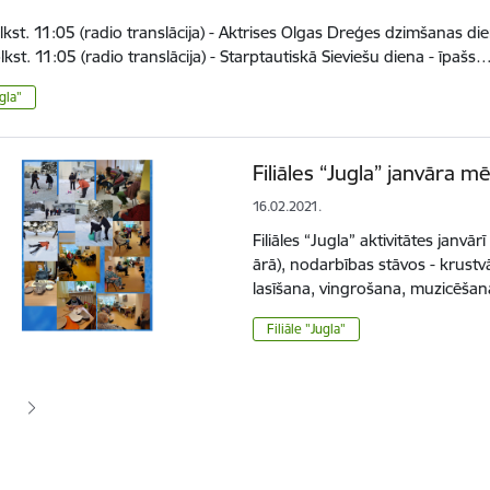
lkst. 11:05 (radio translācija) - Aktrises Olgas Dreģes dzimšanas die
lkst. 11:05 (radio translācija) - Starptautiskā Sieviešu diena - īpašs
ugla"
Filiāles “Jugla” janvāra 
16.02.2021.
Filiāles “Jugla” aktivitātes janvār
ārā), nodarbības stāvos - krust
lasīšana, vingrošana, muzicēšan
Filiāle "Jugla"
ana
jā lapa
pa