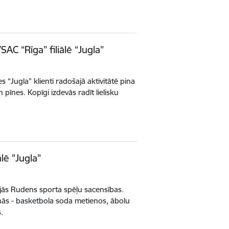
SAC “Rīga” filiālē “Jugla”
es “Jugla” klienti radošajā aktivitātē pina
pīnes. Kopīgi izdevās radīt lielisku
lē "Jugla"
nājās Rudens sporta spēļu sacensības.
īnās - basketbola soda metienos, ābolu
.