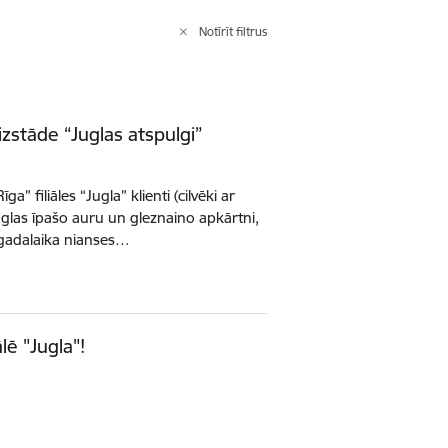
Notīrīt filtrus
 izstāde “Juglas atspulgi”
a” filiāles “Jugla” klienti (cilvēki ar
uglas īpašo auru un gleznaino apkārtni,
a gadalaika nianses…
lē "Jugla"!