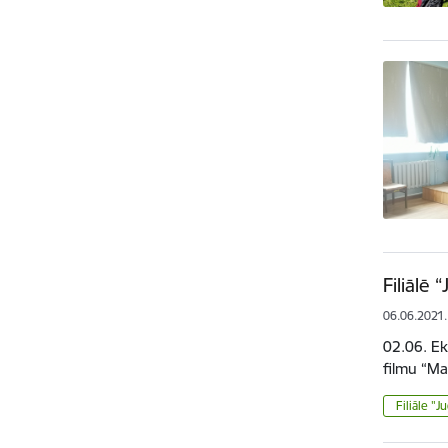
Filiālē 
06.06.2021.
02.06. Eks
filmu “Ma
Filiāle "J