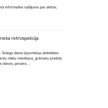
nā informatīvs raidījums par aktrisi;
…
mēneša retrospekcija
ī - Sniega diena (sportiskas aktivitātes
vārdu mīklu minēšana, grāmatu priekšā
a stāvos, janvāra…