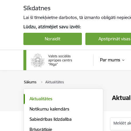
Pāriet uz lapas saturu
Sīkdatnes
Lai šī tīmekļvietne darbotos, tā izmanto obligāti nepiec
Lūdzu, atzīmējiet savu izvēli:
Noraidīt
Apstiprināt visas
Par mums
Sākums
Aktualitātes
Aktual
Aktualitātes
Notikumu kalendārs
Sabiedrības līdzdalība
Meklēt akt
Brīvprātīgie