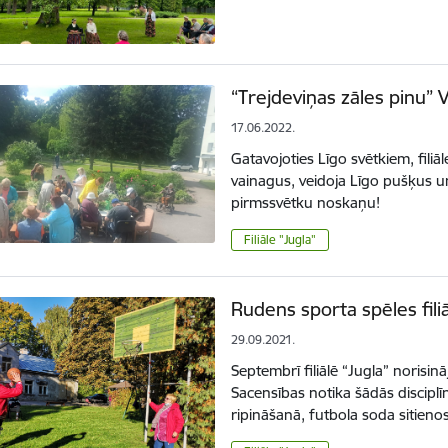
“Trejdeviņas zāles pinu” V
17.06.2022.
Gatavojoties Līgo svētkiem, filiāl
vainagus, veidoja Līgo pušķus un 
pirmssvētku noskaņu!
Filiāle "Jugla"
Rudens sporta spēles filiā
29.09.2021.
Septembrī filiālē “Jugla” norisi
Sacensības notika šādās discipl
ripināšanā, futbola soda sitienos