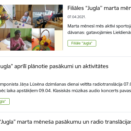
Filiāles “Jugla’’ marta 
07.04.2021.
Marta mēnesī mēs aktīvi sporto
dāvanas: gatavojāmies Lieldien
Filiāle "Jugla"
“Jugla” aprīlī plānotie pasākumi un aktivitātes
mponista Jāņa Lūsēna dzimšanas dienai veltīta radiotranslācija 07.0
pēc laika apstākļiem 09.04. Klasiskās mūzikas audio koncerts pav
ugla"
s “Jugla” marta mēneša pasākumu un radio translācija