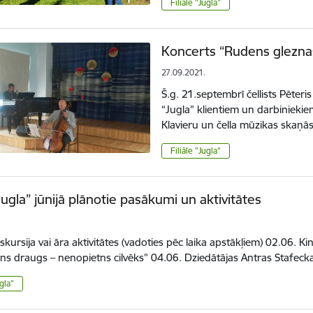
Filiāle "Jugla"
Koncerts “Rudens gleznas”
27.09.2021.
Š.g. 21.septembrī čellists Pēteris
“Jugla” klientiem un darbinieki
Klavieru un čella mūzikas skaņā
Filiāle "Jugla"
“Jugla” jūnijā plānotie pasākumi un aktivitātes
kursija vai āra aktivitātes (vadoties pēc laika apstākļiem) 02.06. Ki
ns draugs – nenopietns cilvēks” 04.06. Dziedātājas Antras Stafec
ugla"