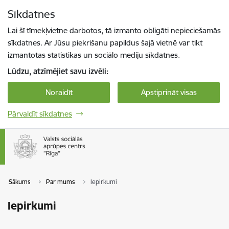
Pāriet uz lapas saturu
Sīkdatnes
Spied
lai meklētu
Enter
Lai šī tīmekļvietne darbotos, tā izmanto obligāti nepieciešamās
sīkdatnes. Ar Jūsu piekrišanu papildus šajā vietnē var tikt
izmantotas statistikas un sociālo mediju sīkdatnes.
Lūdzu, atzīmējiet savu izvēli:
Noraidīt
Apstiprināt visas
Pārvaldīt sīkdatnes
Sākums
Par mums
Iepirkumi
Iepirkumi