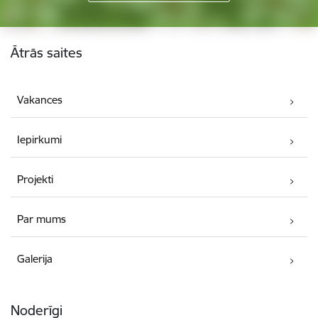
Kājene
Ātrās saites
Vakances
Iepirkumi
Projekti
Par mums
Galerija
Noderīgi