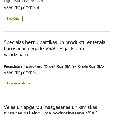
Līgumsumma
3924.9
VSAC 'Rīga' 2019/4
Noslēgts
Speciālās bērnu pārtikas un produktu enterālai
barošanai piegāde VSAC 'Rīga' klientu
vajadzībām
Piegādātājs / izpildītājs:
'Oribalt Rīga' SIA (ex 'Oriola Rīga' SIA)
VSAC 'Rīga' 2019/
Līgums noslēgts
Veļas un apģērbu mazgāšanas un ķīmiskās
tīrīšanas pakalpojuma nodrošināšana VSAC