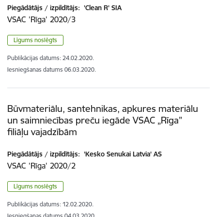
Piegādātājs / izpildītājs:
'Clean R' SIA
VSAC 'Rīga' 2020/3
Līgums noslēgts
Publikācijas datums:
24.02.2020.
Iesniegšanas datums
06.03.2020.
Būvmateriālu, santehnikas, apkures materiālu
un saimniecības preču iegāde VSAC „Rīga”
filiāļu vajadzībām
Piegādātājs / izpildītājs:
'Kesko Senukai Latvia' AS
VSAC 'Rīga' 2020/2
Līgums noslēgts
Publikācijas datums:
12.02.2020.
Iesniegšanas datums
04.03.2020.