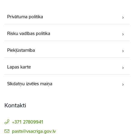
Privātuma politika
Risku vadības politika
Piekļūstamība
Lapas karte
Sīkdatņu izvēles maiņa
Kontakti
+371 27809941
E-pasts:
pasts@vsacriga.gov.lv